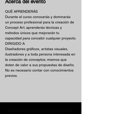
Acerca del evento
QUÉ APRENDERÁS
Durante el curso conocerás y dominarás 
un proceso profesional para la creación de 
Concept Art; aprenderás técnicas y 
métodos únicos que mejorarán tu 
capacidad para concebir cualquier proyecto.
DIRIGIDO A
Diseñadores gráficos, artistas visuales, 
ilustradores y a toda persona interesada en 
la creación de conceptos; mismos que 
doten de valor a sus propuestas de diseño. 
No es necesario contar con conocimientos 
previos.
MST Concept Design Academy no cuenta con sucursales. Los profesores MST (únicos y acreditados como tales) son los que aparecen publicados en nuestra
sección de Profesores; cualquiera que se ostente como tal pero no aparezca en dicha sección será desconocido en automático por la escuela. Todos los
materiales académicos mostrados en clase, así como en los grupos académicos son propiedad de MST Concept Design Academy, están registrados ante la
autoridad correspondiente y por tanto está prohibida su reproducción parcial o total.