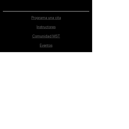
Programa una cita
Instructores
Comunidad MST
Eventos
Ubicación
Aviso de Privacidad
Proceso de inscripción
Políticas de pago
Política de Inclusión
Reglamento
Contacto