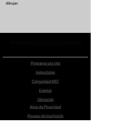
dibujar.
MST Concept Design Academy no cuenta con sucursales. Los profesores MST (únicos y acreditados como tales) son los que aparecen publicados en nuestra
sección de Profesores; cualquiera que se ostente como tal pero no aparezca en dicha sección será desconocido en automático por la escuela. Todos los
materiales académicos mostrados en clase, así como en los grupos académicos son propiedad de MST Concept Design Academy, están registrados ante la
autoridad correspondiente y por tanto está prohibida su reproducción parcial o total.
Programa una cita
Instructores
Comunidad MST
Eventos
Ubicación
Aviso de Privacidad
Proceso de inscripción
Políticas de pago