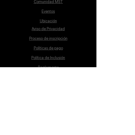
Comunidad MST
Eventos
Ubicación
Aviso de Privacidad
Proceso de inscripción
Políticas de pago
Política de Inclusión
Reglamento
Contacto
Lunes a Sábado
10:00 a 19:00 hrs.
cursos@mstschool.mx