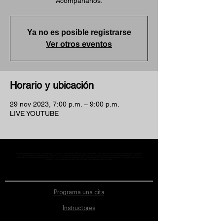
Acompáñanos.
Ya no es posible registrarse
Ver otros eventos
Horario y ubicación
29 nov 2023, 7:00 p.m. – 9:00 p.m.
LIVE YOUTUBE
MST Concept Design Academy no cuenta con sucursales. Los profesores MST (únicos y acreditados como tales) son los que aparecen publicados en nuestra
sección de Profesores; cualquiera que se ostente como tal pero no aparezca en dicha sección será desconocido en automático por la escuela. Todos los
materiales académicos mostrados en clase, así como en los grupos académicos son propiedad de MST Concept Design Academy, están registrados ante la
autoridad correspondiente y por tanto está prohibida su reproducción parcial o total.
Programa una cita
Instructores