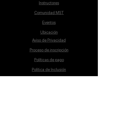
Instructores
Comunidad MST
Eventos
Ubicación
Aviso de Privacidad
Proceso de inscripción
Políticas de pago
Política de Inclusión
Reglamento
Contacto
Lunes a Sábado
10:00 a 19:00 hrs.