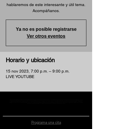
hablaremos de este interesante y útil tema.
Acompáñanos.
Ya no es posible registrarse
Ver otros eventos
Horario y ubicación
15 nov 2023, 7:00 p.m. – 9:00 p.m.
LIVE YOUTUBE
MST Concept Design Academy no cuenta con sucursales. Los profesores MST (únicos y acreditados como tales) son los que aparecen publicados en nuestra
sección de Profesores; cualquiera que se ostente como tal pero no aparezca en dicha sección será desconocido en automático por la escuela. Todos los
materiales académicos mostrados en clase, así como en los grupos académicos son propiedad de MST Concept Design Academy, están registrados ante la
autoridad correspondiente y por tanto está prohibida su reproducción parcial o total.
Programa una cita