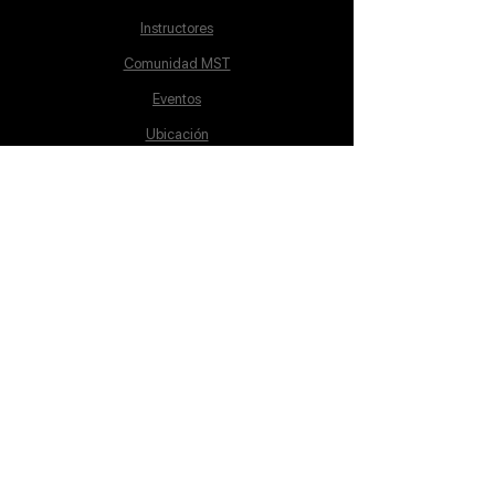
Instructores
Comunidad MST
Eventos
Ubicación
Aviso de Privacidad
Proceso de inscripción
Políticas de pago
Política de Inclusión
Reglamento
Contacto
Lunes a Sábado