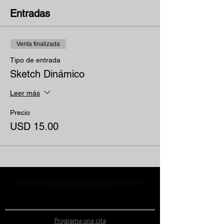
Entradas
Venta finalizada
Tipo de entrada
Sketch Dinámico
Leer más
Precio
USD 15.00
MST Concept Design Academy no cuenta con sucursales. Los profesores MST (únicos y acreditados como tales) son los que aparecen publicados en nuestra
sección de Profesores; cualquiera que se ostente como tal pero no aparezca en dicha sección será desconocido en automático por la escuela. Todos los
materiales académicos mostrados en clase, así como en los grupos académicos son propiedad de MST Concept Design Academy, están registrados ante la
autoridad correspondiente y por tanto está prohibida su reproducción parcial o total.
Programa una cita