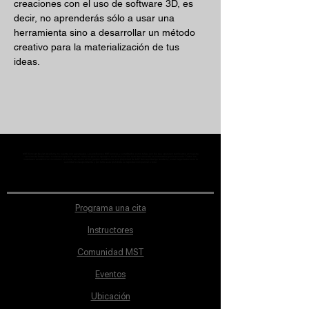
creaciones con el uso de software 3D, es 
decir, no aprenderás sólo a usar una 
herramienta sino a desarrollar un método 
creativo para la materialización de tus 
ideas.
MST Concept Design Academy no cuenta con sucursales. Los profesores MST (únicos y acreditados como tales) son los que aparecen publicados en nuestra
sección de Profesores; cualquiera que se ostente como tal pero no aparezca en dicha sección será desconocido en automático por la escuela. Todos los
materiales académicos mostrados en clase, así como en los grupos académicos son propiedad de MST Concept Design Academy, están registrados ante la
autoridad correspondiente y por tanto está prohibida su reproducción parcial o total.
Programa una cita
Instructores
Comunidad MST
Eventos
Ubicación