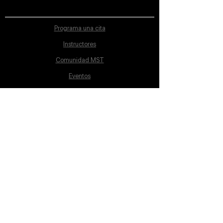
Programa una cita
Instructores
Comunidad MST
Eventos
Ubicación
Aviso de Privacidad
Proceso de inscripción
Políticas de pago
Política de Inclusión
Reglamento
Contacto