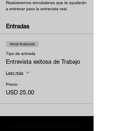
Realizaremos simuladores que te ayudarán 
a entrenar para la entrevista real.
Entradas
Venta finalizada
Tipo de entrada
Entrevista exitosa de Trabajo
Leer más
Precio
USD 25.00
MST Concept Design Academy no cuenta con sucursales. Los profesores MST (únicos y acreditados como tales) son los que aparecen publicados en nuestra
sección de Profesores; cualquiera que se ostente como tal pero no aparezca en dicha sección será desconocido en automático por la escuela. Todos los
materiales académicos mostrados en clase, así como en los grupos académicos son propiedad de MST Concept Design Academy, están registrados ante la
autoridad correspondiente y por tanto está prohibida su reproducción parcial o total.