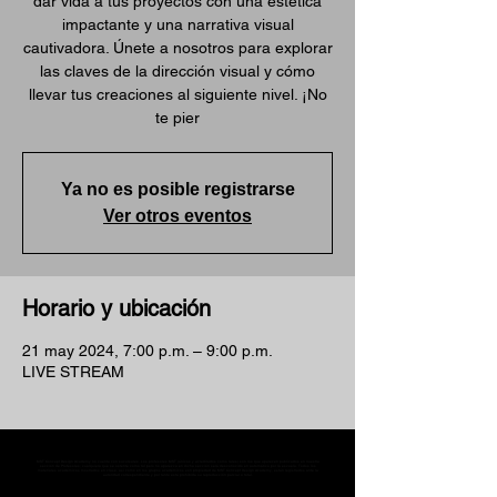
dar vida a tus proyectos con una estética
impactante y una narrativa visual
cautivadora. Únete a nosotros para explorar
las claves de la dirección visual y cómo
llevar tus creaciones al siguiente nivel. ¡No
te pier
Ya no es posible registrarse
Ver otros eventos
Horario y ubicación
21 may 2024, 7:00 p.m. – 9:00 p.m.
LIVE STREAM
MST Concept Design Academy no cuenta con sucursales. Los profesores MST (únicos y acreditados como tales) son los que aparecen publicados en nuestra
sección de Profesores; cualquiera que se ostente como tal pero no aparezca en dicha sección será desconocido en automático por la escuela. Todos los
materiales académicos mostrados en clase, así como en los grupos académicos son propiedad de MST Concept Design Academy, están registrados ante la
autoridad correspondiente y por tanto está prohibida su reproducción parcial o total.