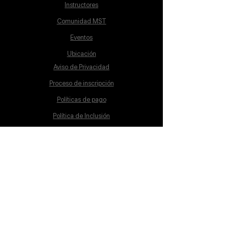
Instructores
Comunidad MST
Eventos
Ubicación
Aviso de Privacidad
Proceso de inscripción
Políticas de pago
Política de Inclusión
Reglamento
Contacto
Lunes a Sábado
10:00 a 19:00 hrs.