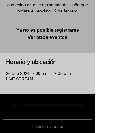
contenido en este diplomado de 1 año que
iniciará el próximo 12 de febrero.
Ya no es posible registrarse
Ver otros eventos
Horario y ubicación
26 ene 2024, 7:00 p.m. – 9:00 p.m.
LIVE STREAM
MST Concept Design Academy no cuenta con sucursales. Los profesores MST (únicos y acreditados como tales) son los que aparecen publicados en nuestra
sección de Profesores; cualquiera que se ostente como tal pero no aparezca en dicha sección será desconocido en automático por la escuela. Todos los
materiales académicos mostrados en clase, así como en los grupos académicos son propiedad de MST Concept Design Academy, están registrados ante la
autoridad correspondiente y por tanto está prohibida su reproducción parcial o total.
Programa una cita