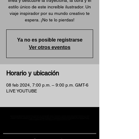
línea y descubre la trayectoria, la obra y el
estilo único de este increíble ilustrador. Un
viaje inspirador por su mundo creativo te
espera. ¡No te lo pierdas!
Ya no es posible registrarse
Ver otros eventos
Horario y ubicación
08 feb 2024, 7:00 p.m. – 9:00 p.m. GMT-6
LIVE YOUTUBE
MST Concept Design Academy no cuenta con sucursales. Los profesores MST (únicos y acreditados como tales) son los que aparecen publicados en nuestra
sección de Profesores; cualquiera que se ostente como tal pero no aparezca en dicha sección será desconocido en automático por la escuela. Todos los
materiales académicos mostrados en clase, así como en los grupos académicos son propiedad de MST Concept Design Academy, están registrados ante la
autoridad correspondiente y por tanto está prohibida su reproducción parcial o total.