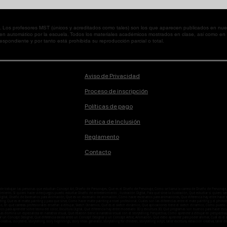
os profesores MST (únicos y acreditados como tales) son los que aparecen publicados en nues
 en automático por la escuela. Todos los materiales académicos mostrados en clase, así como 
spondiente y por tanto está prohibida su reproducción parcial o total.
Aviso de Privacidad
Proceso de inscripción
Políticas de pago
Política de Inclusión
Reglamento
Contacto
onde trabajan las personas que estudian Concept Art, Diseño de Personajes, Que es el Diseño de Personaje, Como se llama la carrera de Diseño de Person
ento, Si quiero hacer videojuegos puedo estudiar Diseño de entretenimiento , Ilustración Digital, Para qué sirve la ilustración, Qué estudiar si quiero ser i
n digital, Diseño de Escenarios para Animación, Que es un escenario de animación, Cómo hacer escenarios para animaciones, Que diferencia hay entre hacer
ting, Qué es el matte painting y para que sirve, Como hacer matte painting a nivel profesional, Cuales son las diferencias entre el mate painting y el ph
o, En qué carreras profesionales enseñan a dibujar, Sketch Dinámico, Qué es el sketch dinámico, Qué aplicaciones tiene el sketch dinámico, Como puedo ap
enos para aprender sobre teoría del color, Escultura Digital, Qué diferencia hay entre modelado 3D y escultura 3D, Qué programas son buenos para hacer esc
temas domina un especialista en narrativa visual, Qué relación tiene la narrativa visual con el storytelling, Perspectiva, Como aprender a dibujar en perspe
ar un Concept Designer, Qué diferencia existe entre un Concept Designer y un Concept Artist, Animación, Que debo aprender para poder animar, Cuál es
 creativa, storyteller, storytelling, story beginnings, story ideas generator, storytelling for children, storytelling script, taller escritura, redacción creativa, taller de l