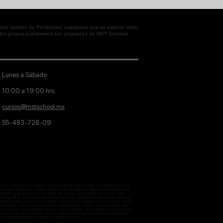
tra sección de Profesores; cualquiera que se ostente como
en los grupos académicos son propiedad de MST Concept
Lunes a Sábado
10:00 a 19:00 hrs.
cursos@mstschool.mx
55-483-728-09
aje, Como convertirme en Diseñador de Personajes Animados, Diseño de Entretenimiento, Que
lustrador digital, Qué necesito para saber hacer ilustraciones digitales, Que diferencia hay
 escenarios para animación y layout, Blender, Para que sirve Blender, Como puedo hacer
otobashing, Dibujo, Cómo aprender a dibujar, Que tengo que aprender para dibujar mejor, Qué
licar el sketch dinámico en mi trabajo profesional de ilustración, Teoria del Color, Qué es
ultura digital, Qué es mejor para escultura digital Blender o Zbrush, Que habilidades debo
ctiva, Cuantos tipos de perspectivas existen y como se dibujan, Como puedo dibujar personajes
 el campo laboral de un animador 2D, Qué programas debo dominar para animar personajes,
iteratura creativa, escritura creativa y literatura, story tell