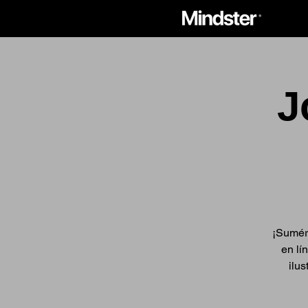
J
¡Sumérg
en lí
ilus