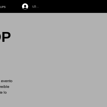
LOG IN
UPS
OP
o evento
reíble
te lo