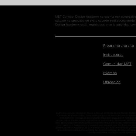
MST Concept Design Academy no cuenta con sucursales. L
tal pero no aparezca en dicha sección será desconocido
Design Academy, están registrados ante la autoridad corre
Programa una cita
Instructores
Comunidad MST
Eventos
Ubicación
diseño de personajes, Concept art , Que es el Concept Art, Donde estudiar Concept Art, D
es el Diseño de entretenimiento, Donde puedo trabajar si me dedico al Diseño de entretenimi
entre ilustración y concept art, Donde puedo trabajar si me especializo en ilustració
animaciones en Blender, Blender se puede utilizar para un trabajo profesional?, Matte Pain
debo estudiar para poder ser dibujante, Donde puedo trabajar si me quiero dedicar al dibuj
la teoría del color, Para que me sirve aprender sobre teoría del color, Qué libros son bu
aprender para ser un especialista del 3D, Narrativa Visual, Qué es la narrativa Visual, Que 
en perspectivas complejas, Concept Desig, Qué es el Concept Design, Donde puede trabaj
taller escritura creativa, curso escritura creativa, escritura