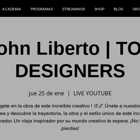
ACADEMIA
PROGRAMAS
STREAMINGS
SHOP
BLOG
GRO
ohn Liberto | T
DESIGNERS
jue 25 de ene
  |  
LIVE YOUTUBE
ete en la obra de este increíble creativo ! 🎨🌌 Únete a nuestr
nea y descubre la trayectoria, la obra y el estilo único de este inc
trador. Un viaje inspirador por su mundo creativo te espera. ¡No 
pierdas!