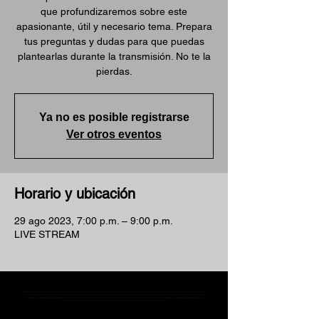
que profundizaremos sobre este
apasionante, útil y necesario tema. Prepara
tus preguntas y dudas para que puedas
plantearlas durante la transmisión. No te la
pierdas.
Ya no es posible registrarse
Ver otros eventos
Horario y ubicación
29 ago 2023, 7:00 p.m. – 9:00 p.m.
LIVE STREAM
MST Concept Design Academy no cuenta con sucursales. Los profesores MST (únicos y acreditados como tales) son los que aparecen publicados en nuestra
sección de Profesores; cualquiera que se ostente como tal pero no aparezca en dicha sección será desconocido en automático por la escuela. Todos los
materiales académicos mostrados en clase, así como en los grupos académicos son propiedad de MST Concept Design Academy, están registrados ante la
autoridad correspondiente y por tanto está prohibida su reproducción parcial o total.