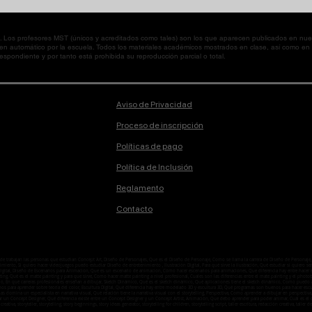
os profesores MST (únicos y acreditados como tales) son los que aparecen publicados en nues
 en automático por la escuela. Todos los materiales académicos mostrados en clase, así como 
spondiente y por tanto está prohibida su reproducción parcial o total.
Aviso de Privacidad
Proceso de inscripción
Políticas de pago
Política de Inclusión
Reglamento
Contacto
onde trabajan las personas que estudian Concept Art, Diseño de Personajes, Que es el Diseño de Personaje, Como se llama la carrera de Diseño de Person
ento, Si quiero hacer videojuegos puedo estudiar Diseño de entretenimiento , Ilustración Digital, Para qué sirve la ilustración, Qué estudiar si quiero ser i
n digital, Diseño de Escenarios para Animación, Que es un escenario de animación, Cómo hacer escenarios para animaciones, Que diferencia hay entre hacer
ting, Qué es el matte painting y para que sirve, Como hacer matte painting a nivel profesional, Cuales son las diferencias entre el mate painting y el ph
o, En qué carreras profesionales enseñan a dibujar, Sketch Dinámico, Qué es el sketch dinámico, Qué aplicaciones tiene el sketch dinámico, Como puedo ap
enos para aprender sobre teoría del color, Escultura Digital, Qué diferencia hay entre modelado 3D y escultura 3D, Qué programas son buenos para hacer esc
temas domina un especialista en narrativa visual, Qué relación tiene la narrativa visual con el storytelling, Perspectiva, Como aprender a dibujar en perspe
ar un Concept Designer, Qué diferencia existe entre un Concept Designer y un Concept Artist, Animación, Que debo aprender para poder animar, Cuál es
 creativa, storyteller, storytelling, story beginnings, story ideas generator, storytelling for children, storytelling script, taller escritura, redacción creativa, taller de l