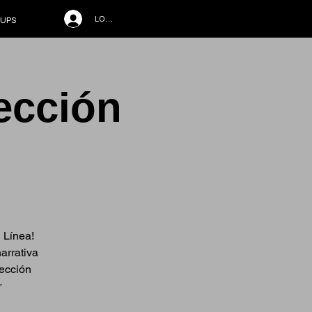
LOG IN
UPS
ección
 Línea!
arrativa
rección
r