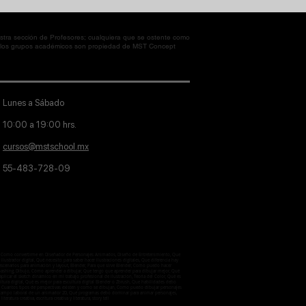
tra sección de Profesores; cualquiera que se ostente como
en los grupos académicos son propiedad de MST Concept
Lunes a Sábado
10:00 a 19:00 hrs.
cursos@mstschool.mx
55-483-728-09
aje, Como convertirme en Diseñador de Personajes Animados, Diseño de Entretenimiento, Que
lustrador digital, Qué necesito para saber hacer ilustraciones digitales, Que diferencia hay
 escenarios para animación y layout, Blender, Para que sirve Blender, Como puedo hacer
otobashing, Dibujo, Cómo aprender a dibujar, Que tengo que aprender para dibujar mejor, Qué
licar el sketch dinámico en mi trabajo profesional de ilustración, Teoria del Color, Qué es
ultura digital, Qué es mejor para escultura digital Blender o Zbrush, Que habilidades debo
ctiva, Cuantos tipos de perspectivas existen y como se dibujan, Como puedo dibujar personajes
 el campo laboral de un animador 2D, Qué programas debo dominar para animar personajes,
iteratura creativa, escritura creativa y literatura, story tell