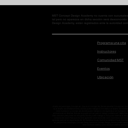
MST Concept Design Academy no cuenta con sucursales. L
tal pero no aparezca en dicha sección será desconocido
Design Academy, están registrados ante la autoridad corre
Programa una cita
Instructores
Comunidad MST
Eventos
Ubicación
diseño de personajes, Concept art , Que es el Concept Art, Donde estudiar Concept Art, D
es el Diseño de entretenimiento, Donde puedo trabajar si me dedico al Diseño de entretenimi
entre ilustración y concept art, Donde puedo trabajar si me especializo en ilustració
animaciones en Blender, Blender se puede utilizar para un trabajo profesional?, Matte Pain
debo estudiar para poder ser dibujante, Donde puedo trabajar si me quiero dedicar al dibuj
la teoría del color, Para que me sirve aprender sobre teoría del color, Qué libros son bu
aprender para ser un especialista del 3D, Narrativa Visual, Qué es la narrativa Visual, Que 
en perspectivas complejas, Concept Desig, Qué es el Concept Design, Donde puede trabaj
taller escritura creativa, curso escritura creativa, escritura