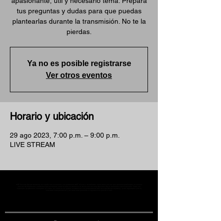
apasionante, útil y necesario tema. Prepara
tus preguntas y dudas para que puedas
plantearlas durante la transmisión. No te la
pierdas.
Ya no es posible registrarse
Ver otros eventos
Horario y ubicación
29 ago 2023, 7:00 p.m. – 9:00 p.m.
LIVE STREAM
MST Concept Design Academy no cuenta con sucursales. Los profesores MST (únicos y acreditados como tales) son los que aparecen publicados en nuestra
sección de Profesores; cualquiera que se ostente como tal pero no aparezca en dicha sección será desconocido en automático por la escuela. Todos los
materiales académicos mostrados en clase, así como en los grupos académicos son propiedad de MST Concept Design Academy, están registrados ante la
autoridad correspondiente y por tanto está prohibida su reproducción parcial o total.