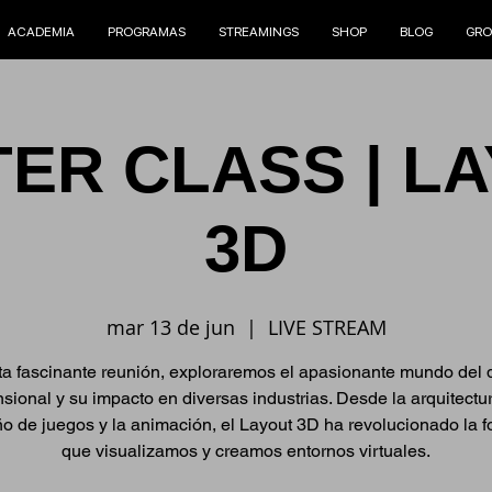
ACADEMIA
PROGRAMAS
STREAMINGS
SHOP
BLOG
GRO
ER CLASS | L
3D
mar 13 de jun
  |  
LIVE STREAM
ta fascinante reunión, exploraremos el apasionante mundo del 
nsional y su impacto en diversas industrias. Desde la arquitectu
ño de juegos y la animación, el Layout 3D ha revolucionado la 
que visualizamos y creamos entornos virtuales.