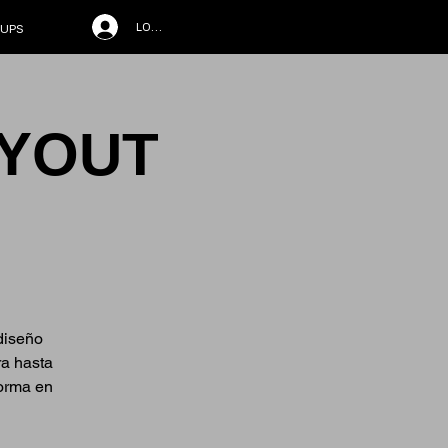
LOG IN
UPS
AYOUT
diseño
ra hasta
forma en