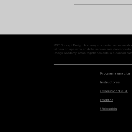
MST Concept Design Academy no cuenta con sucursales. L
tal pero no aparezca en dicha sección será desconocido
Design Academy, están registrados ante la autoridad corre
Programa una cita
Instructores
Comunidad MST
Eventos
Ubicación