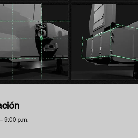
ación
– 9:00 p.m.