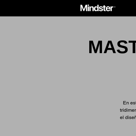
MAST
En es
tridime
el dise