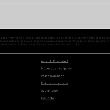
os profesores MST (únicos y acreditados como tales) son los que aparecen publicados en nues
 en automático por la escuela. Todos los materiales académicos mostrados en clase, así como 
spondiente y por tanto está prohibida su reproducción parcial o total.
Aviso de Privacidad
Proceso de inscripción
Políticas de pago
Política de Inclusión
Reglamento
Contacto