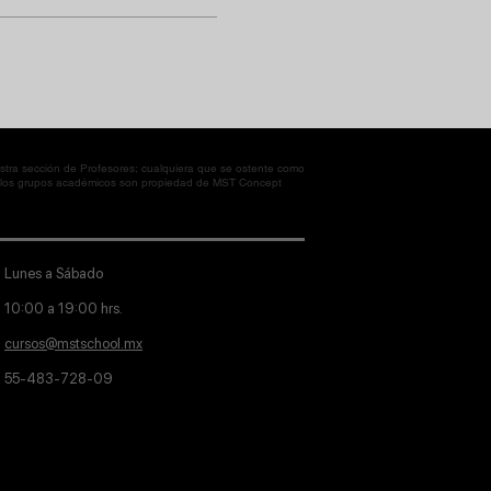
tra sección de Profesores; cualquiera que se ostente como
en los grupos académicos son propiedad de MST Concept
Lunes a Sábado
10:00 a 19:00 hrs.
cursos@mstschool.mx
55-483-728-09