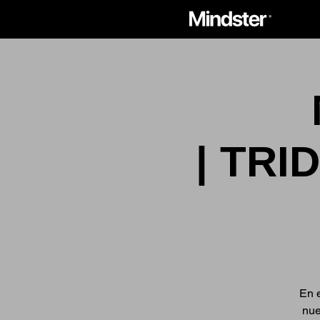
| TRI
En e
nue