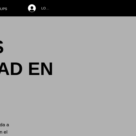
LOG IN
UPS
S
DAD EN
ida a
n el