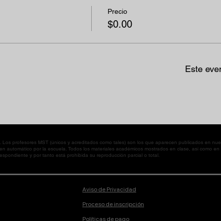
Precio
$0.00
Este eve
os profesores MST (únicos y acreditados como tales) son los que aparecen publicados en nues
 en automático por la escuela. Todos los materiales académicos mostrados en clase, así como 
spondiente y por tanto está prohibida su reproducción parcial o total.
Aviso de Privacidad
Proceso de inscripción
Políticas de pago