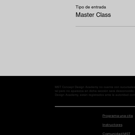
Tipo de entrada
Master Class
MST Concept Design Academy no cuenta con sucursales. L
tal pero no aparezca en dicha sección será desconocido
Design Academy, están registrados ante la autoridad corre
Programa una cita
Instructores
Comunidad MST