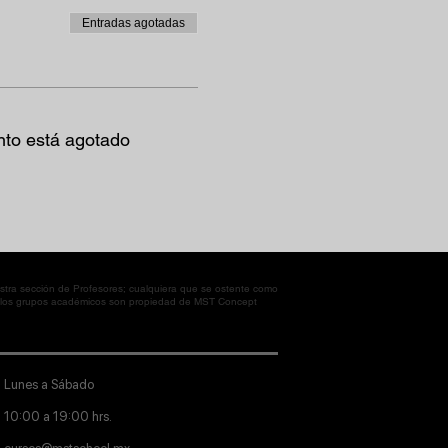
Entradas agotadas
nto está agotado
tra sección de Profesores; cualquiera que se ostente como
en los grupos académicos son propiedad de MST Concept
Lunes a Sábado
10:00 a 19:00 hrs.