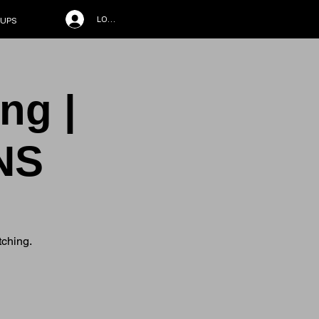
LOG IN
UPS
ng |
NS
tching.