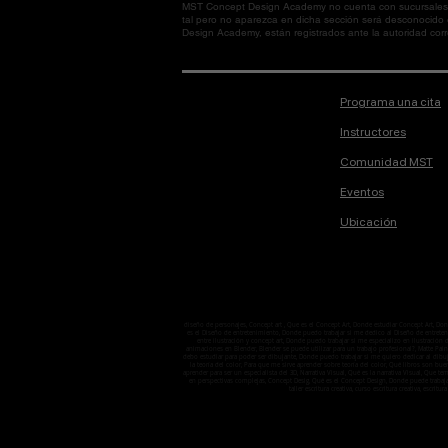
MST Concept Design Academy no cuenta con sucursales. L
tal pero no aparezca en dicha sección será desconocido
Design Academy, están registrados ante la autoridad corre
Programa una cita
Instructores
Comunidad MST
Eventos
Ubicación
diseño de personajes, Concept art , Que es el Concept Art, Donde estudiar Concept Art, D
es el Diseño de entretenimiento, Donde puedo trabajar si me dedico al Diseño de entretenimi
entre ilustración y concept art, Donde puedo trabajar si me especializo en ilustració
animaciones en Blender, Blender se puede utilizar para un trabajo profesional?, Matte Pain
debo estudiar para poder ser dibujante, Donde puedo trabajar si me quiero dedicar al dibuj
la teoría del color, Para que me sirve aprender sobre teoría del color, Qué libros son bu
aprender para ser un especialista del 3D, Narrativa Visual, Qué es la narrativa Visual, Que 
en perspectivas complejas, Concept Desig, Qué es el Concept Design, Donde puede trabaj
taller escritura creativa, curso escritura creativa, escritura