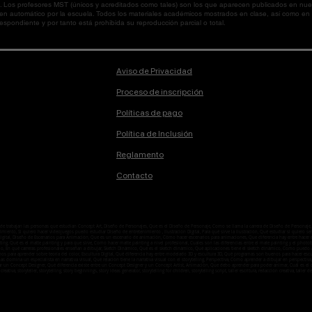
os profesores MST (únicos y acreditados como tales) son los que aparecen publicados en nues
 en automático por la escuela. Todos los materiales académicos mostrados en clase, así como 
spondiente y por tanto está prohibida su reproducción parcial o total.
Aviso de Privacidad
Proceso de inscripción
Políticas de pago
Política de Inclusión
Reglamento
Contacto
onde trabajan las personas que estudian Concept Art, Diseño de Personajes, Que es el Diseño de Personaje, Como se llama la carrera de Diseño de Person
ento, Si quiero hacer videojuegos puedo estudiar Diseño de entretenimiento , Ilustración Digital, Para qué sirve la ilustración, Qué estudiar si quiero ser i
n digital, Diseño de Escenarios para Animación, Que es un escenario de animación, Cómo hacer escenarios para animaciones, Que diferencia hay entre hacer
ting, Qué es el matte painting y para que sirve, Como hacer matte painting a nivel profesional, Cuales son las diferencias entre el mate painting y el ph
o, En qué carreras profesionales enseñan a dibujar, Sketch Dinámico, Qué es el sketch dinámico, Qué aplicaciones tiene el sketch dinámico, Como puedo ap
enos para aprender sobre teoría del color, Escultura Digital, Qué diferencia hay entre modelado 3D y escultura 3D, Qué programas son buenos para hacer esc
temas domina un especialista en narrativa visual, Qué relación tiene la narrativa visual con el storytelling, Perspectiva, Como aprender a dibujar en perspe
ar un Concept Designer, Qué diferencia existe entre un Concept Designer y un Concept Artist, Animación, Que debo aprender para poder animar, Cuál es
 creativa, storyteller, storytelling, story beginnings, story ideas generator, storytelling for children, storytelling script, taller escritura, redacción creativa, taller de l