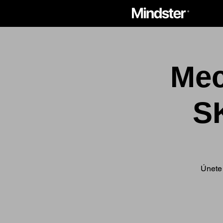
Mec
S
Únete 