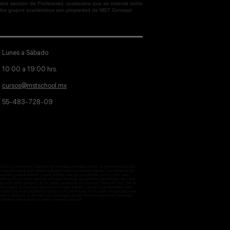
tra sección de Profesores; cualquiera que se ostente como
en los grupos académicos son propiedad de MST Concept
Lunes a Sábado
10:00 a 19:00 hrs.
cursos@mstschool.mx
55-483-728-09
aje, Como convertirme en Diseñador de Personajes Animados, Diseño de Entretenimiento, Que
lustrador digital, Qué necesito para saber hacer ilustraciones digitales, Que diferencia hay
 escenarios para animación y layout, Blender, Para que sirve Blender, Como puedo hacer
otobashing, Dibujo, Cómo aprender a dibujar, Que tengo que aprender para dibujar mejor, Qué
licar el sketch dinámico en mi trabajo profesional de ilustración, Teoria del Color, Qué es
ultura digital, Qué es mejor para escultura digital Blender o Zbrush, Que habilidades debo
ctiva, Cuantos tipos de perspectivas existen y como se dibujan, Como puedo dibujar personajes
 el campo laboral de un animador 2D, Qué programas debo dominar para animar personajes,
iteratura creativa, escritura creativa y literatura, story tell