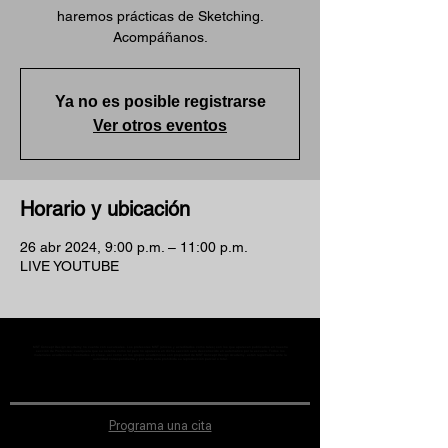
haremos prácticas de Sketching.
Acompáñanos.
Ya no es posible registrarse
Ver otros eventos
Horario y ubicación
26 abr 2024, 9:00 p.m. – 11:00 p.m.
LIVE YOUTUBE
MST Concept Design Academy no cuenta con sucursales. Los profesores MST (únicos y acreditados como tales) son los que aparecen publicados en nuestra
sección de Profesores; cualquiera que se ostente como tal pero no aparezca en dicha sección será desconocido en automático por la escuela. Todos los
materiales académicos mostrados en clase, así como en los grupos académicos son propiedad de MST Concept Design Academy, están registrados ante la
autoridad correspondiente y por tanto está prohibida su reproducción parcial o total.
Programa una cita