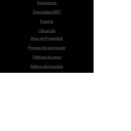
Instructores
Comunidad MST
Eventos
Ubicación
Aviso de Privacidad
Proceso de inscripción
Políticas de pago
Política de Inclusión
Reglamento
Contacto
Lunes a Sábado
10:00 a 19:00 hrs.