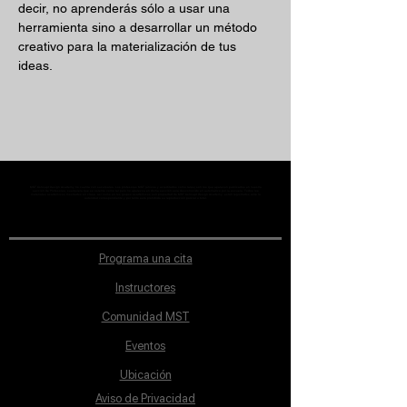
decir, no aprenderás sólo a usar una 
herramienta sino a desarrollar un método 
creativo para la materialización de tus 
ideas.
MST Concept Design Academy no cuenta con sucursales. Los profesores MST (únicos y acreditados como tales) son los que aparecen publicados en nuestra
sección de Profesores; cualquiera que se ostente como tal pero no aparezca en dicha sección será desconocido en automático por la escuela. Todos los
materiales académicos mostrados en clase, así como en los grupos académicos son propiedad de MST Concept Design Academy, están registrados ante la
autoridad correspondiente y por tanto está prohibida su reproducción parcial o total.
Programa una cita
Instructores
Comunidad MST
Eventos
Ubicación
Aviso de Privacidad