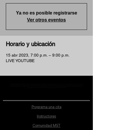
Ya no es posible registrarse
Ver otros eventos
Horario y ubicación
15 abr 2023, 7:00 p.m. – 9:00 p.m.
LIVE YOUTUBE
MST Concept Design Academy no cuenta con sucursales. Los profesores MST (únicos y acreditados como tales) son los que aparecen publicados en nuestra
sección de Profesores; cualquiera que se ostente como tal pero no aparezca en dicha sección será desconocido en automático por la escuela. Todos los
materiales académicos mostrados en clase, así como en los grupos académicos son propiedad de MST Concept Design Academy, están registrados ante la
autoridad correspondiente y por tanto está prohibida su reproducción parcial o total.
Programa una cita
Instructores
Comunidad MST