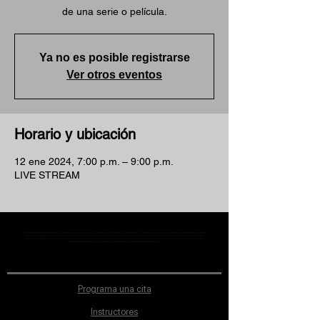
de una serie o película.
Ya no es posible registrarse
Ver otros eventos
Horario y ubicación
12 ene 2024, 7:00 p.m. – 9:00 p.m.
LIVE STREAM
MST Concept Design Academy no cuenta con sucursales. Los profesores MST (únicos y acreditados como tales) son los que aparecen publicados en nuestra
sección de Profesores; cualquiera que se ostente como tal pero no aparezca en dicha sección será desconocido en automático por la escuela. Todos los
materiales académicos mostrados en clase, así como en los grupos académicos son propiedad de MST Concept Design Academy, están registrados ante la
autoridad correspondiente y por tanto está prohibida su reproducción parcial o total.
Programa una cita
Instructores