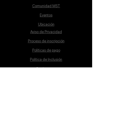
Comunidad MST
Eventos
Ubicación
Aviso de Privacidad
Proceso de inscripción
Políticas de pago
Política de Inclusión
Reglamento
Contacto
Lunes a Sábado
10:00 a 19:00 hrs.
cursos@mstschool.mx