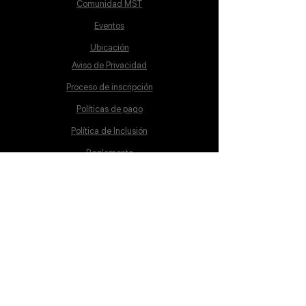
Comunidad MST
Eventos
Ubicación
Aviso de Privacidad
Proceso de inscripción
Políticas de pago
Política de Inclusión
Reglamento
Contacto
Lunes a Sábado
10:00 a 19:00 hrs.
cursos@mstschool.mx