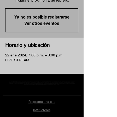
iniciará el próximo 12 de febrero.
Ya no es posible registrarse
Ver otros eventos
Horario y ubicación
22 ene 2024, 7:00 p.m. – 9:00 p.m.
LIVE STREAM
MST Concept Design Academy no cuenta con sucursales. Los profesores MST (únicos y acreditados como tales) son los que aparecen publicados en nuestra
sección de Profesores; cualquiera que se ostente como tal pero no aparezca en dicha sección será desconocido en automático por la escuela. Todos los
materiales académicos mostrados en clase, así como en los grupos académicos son propiedad de MST Concept Design Academy, están registrados ante la
autoridad correspondiente y por tanto está prohibida su reproducción parcial o total.
Programa una cita
Instructores