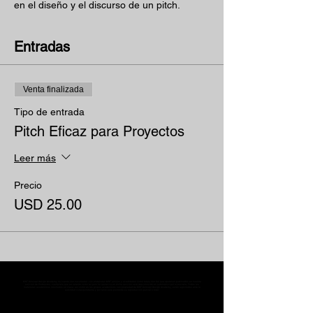
en el diseño y el discurso de un pitch.
Entradas
Venta finalizada
Tipo de entrada
Pitch Eficaz para Proyectos
Leer más
Precio
USD 25.00
MST Concept Design Academy no cuenta con sucursales. Los profesores MST (únicos y acreditados como tales) son los que aparecen publicados en nuestra
sección de Profesores; cualquiera que se ostente como tal pero no aparezca en dicha sección será desconocido en automático por la escuela. Todos los
materiales académicos mostrados en clase, así como en los grupos académicos son propiedad de MST Concept Design Academy, están registrados ante la
autoridad correspondiente y por tanto está prohibida su reproducción parcial o total.