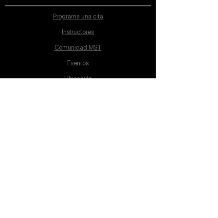
Programa una cita
Instructores
Comunidad MST
Eventos
Ubicación
Aviso de Privacidad
Proceso de inscripción
Políticas de pago
Política de Inclusión
Reglamento
Contacto