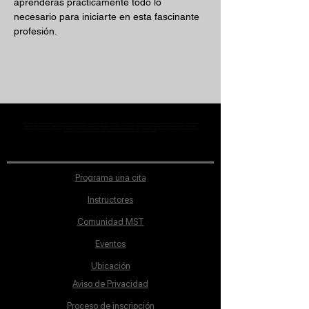
aprenderás prácticamente todo lo 
necesario para iniciarte en esta fascinante 
profesión. 
MST Concept Design Academy no cuenta con sucursales. Los profesores MST (únicos y acreditados como tales) son los que aparecen publicados en nuestra
sección de Profesores; cualquiera que se ostente como tal pero no aparezca en dicha sección será desconocido en automático por la escuela. Todos los
materiales académicos mostrados en clase, así como en los grupos académicos son propiedad de MST Concept Design Academy, están registrados ante la
autoridad correspondiente y por tanto está prohibida su reproducción parcial o total.
Programa una cita
Instructores
Comunidad MST
Eventos
Ubicación
Aviso de Privacidad
Proceso de inscripción