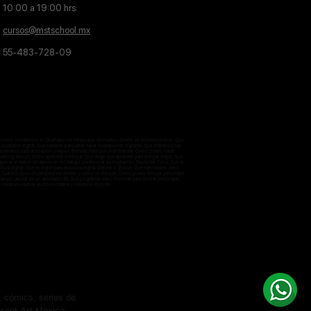
10:00 a 19:00 hrs.
cursos@mstschool.mx
55-483-728-09
aje, Como convertirme en Diseñador de Personajes Animados, Diseño de Entretenimiento, Que
lustrador digital, Qué necesito para saber hacer ilustraciones digitales, Que diferencia hay
 escenarios para animación y layout, Blender, Para que sirve Blender, Como puedo hacer
otobashing, Dibujo, Cómo aprender a dibujar, Que tengo que aprender para dibujar mejor, Qué
licar el sketch dinámico en mi trabajo profesional de ilustración, Teoria del Color, Qué es
ultura digital, Qué es mejor para escultura digital Blender o Zbrush, Que habilidades debo
ctiva, Cuantos tipos de perspectivas existen y como se dibujan, Como puedo dibujar personajes
 el campo laboral de un animador 2D, Qué programas debo dominar para animar personajes,
iteratura creativa, escritura creativa y literatura, story tell
 cómics, series de
cept Art Mexico.