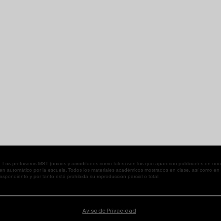
os profesores MST (únicos y acreditados como tales) son los que aparecen publicados en nues
 en automático por la escuela. Todos los materiales académicos mostrados en clase, así como 
spondiente y por tanto está prohibida su reproducción parcial o total.
Aviso de Privacidad