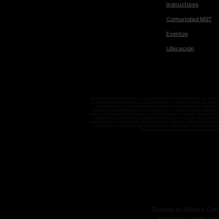
Instructores
Comunidad MST
Eventos
Ubicación
diseño de personajes, Concept art , Que es el Concept Art, Donde estudiar Concept Art, D
es el Diseño de entretenimiento, Donde puedo trabajar si me dedico al Diseño de entretenimi
entre ilustración y concept art, Donde puedo trabajar si me especializo en ilustració
animaciones en Blender, Blender se puede utilizar para un trabajo profesional?, Matte Pain
debo estudiar para poder ser dibujante, Donde puedo trabajar si me quiero dedicar al dibuj
la teoría del color, Para que me sirve aprender sobre teoría del color, Qué libros son bu
aprender para ser un especialista del 3D, Narrativa Visual, Qué es la narrativa Visual, Que 
en perspectivas complejas, Concept Desig, Qué es el Concept Design, Donde puede trabaj
taller escritura creativa, curso escritura creativa, escritura
Estudia en México Conc
televisión y películ