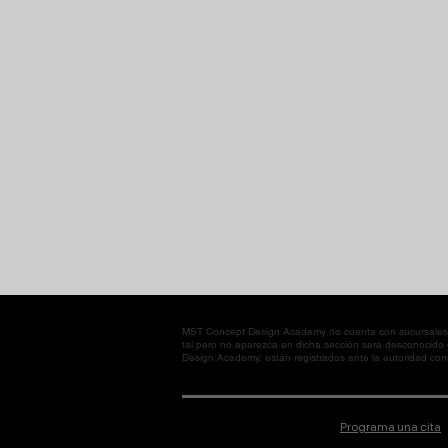
MST Concept Design Academy no cuenta con sucursales. L
tal pero no aparezca en dicha sección será desconocido
Design Academy, están registrados ante la autoridad corre
Programa una cita