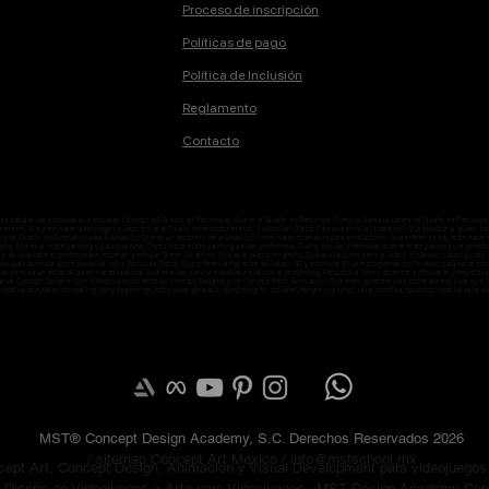
Proceso de inscripción
Políticas de pago
Política de Inclusión
Reglamento
Contacto
onde trabajan las personas que estudian Concept Art, Diseño de Personajes, Que es el Diseño de Personaje, Como se llama la carrera de Diseño de Person
ento, Si quiero hacer videojuegos puedo estudiar Diseño de entretenimiento , Ilustración Digital, Para qué sirve la ilustración, Qué estudiar si quiero ser i
n digital, Diseño de Escenarios para Animación, Que es un escenario de animación, Cómo hacer escenarios para animaciones, Que diferencia hay entre hacer
ting, Qué es el matte painting y para que sirve, Como hacer matte painting a nivel profesional, Cuales son las diferencias entre el mate painting y el ph
o, En qué carreras profesionales enseñan a dibujar, Sketch Dinámico, Qué es el sketch dinámico, Qué aplicaciones tiene el sketch dinámico, Como puedo ap
enos para aprender sobre teoría del color, Escultura Digital, Qué diferencia hay entre modelado 3D y escultura 3D, Qué programas son buenos para hacer esc
temas domina un especialista en narrativa visual, Qué relación tiene la narrativa visual con el storytelling, Perspectiva, Como aprender a dibujar en perspe
ar un Concept Designer, Qué diferencia existe entre un Concept Designer y un Concept Artist, Animación, Que debo aprender para poder animar, Cuál es
 creativa, storyteller, storytelling, story beginnings, story ideas generator, storytelling for children, storytelling script, taller escritura, redacción creativa, taller de l
MST® Concept Design Academy, S.C. Derechos Reservados 2026
/ sitemap
Concept Art Mexico /
info@mstschool.mx
ept Art, Concept Design, Animación y Visual Development para videojuegos,
as. Diseño de Videojuegos y Arte para Videojuegos . MST Design Academy Con