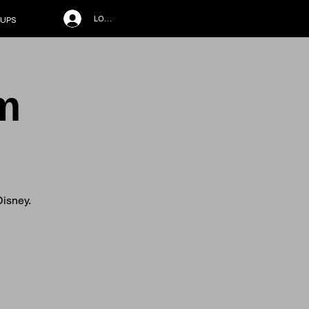
LOG IN
UPS
m
Disney.