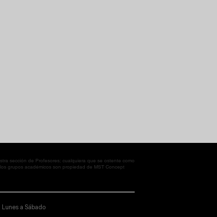
tra sección de Profesores; cualquiera que se ostente como
en los grupos académicos son propiedad de MST Concept
Lunes a Sábado