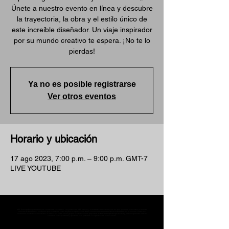
Únete a nuestro evento en línea y descubre
la trayectoria, la obra y el estilo único de
este increíble diseñador. Un viaje inspirador
por su mundo creativo te espera. ¡No te lo
pierdas!
Ya no es posible registrarse
Ver otros eventos
Horario y ubicación
17 ago 2023, 7:00 p.m. – 9:00 p.m. GMT-7
LIVE YOUTUBE
MST Concept Design Academy no cuenta con sucursales. Los profesores MST (únicos y acreditados como tales) son los que aparecen publicados en nuestra
sección de Profesores; cualquiera que se ostente como tal pero no aparezca en dicha sección será desconocido en automático por la escuela. Todos los
materiales académicos mostrados en clase, así como en los grupos académicos son propiedad de MST Concept Design Academy, están registrados ante la
autoridad correspondiente y por tanto está prohibida su reproducción parcial o total.