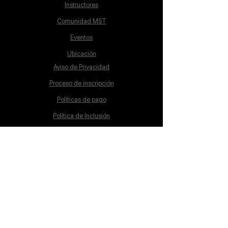
Instructores
Comunidad MST
Eventos
Ubicación
Aviso de Privacidad
Proceso de inscripción
Políticas de pago
Política de Inclusión
Reglamento
Contacto
Lunes a Sábado
10:00 a 19:00 hrs.