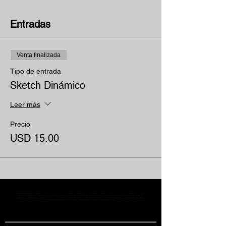
Entradas
Venta finalizada
Tipo de entrada
Sketch Dinámico
Leer más
Precio
USD 15.00
MST Concept Design Academy no cuenta con sucursales. Los profesores MST (únicos y acreditados como tales) son los que aparecen publicados en nuestra
sección de Profesores; cualquiera que se ostente como tal pero no aparezca en dicha sección será desconocido en automático por la escuela. Todos los
materiales académicos mostrados en clase, así como en los grupos académicos son propiedad de MST Concept Design Academy, están registrados ante la
autoridad correspondiente y por tanto está prohibida su reproducción parcial o total.