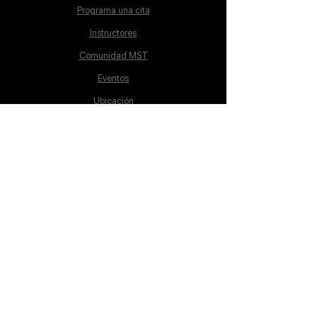
Programa una cita
Instructores
Comunidad MST
Eventos
Ubicación
Aviso de Privacidad
Proceso de inscripción
Políticas de pago
Política de Inclusión
Reglamento
Contacto
Lunes a Sábado