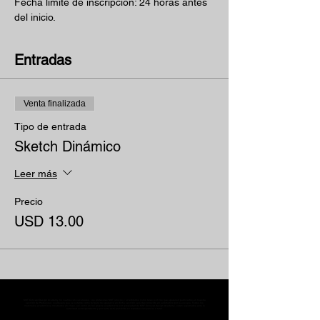
Fecha límite de inscripción: 24 horas antes 
del inicio.
Entradas
Venta finalizada
Tipo de entrada
Sketch Dinámico
Leer más
Precio
USD 13.00
MST Concept Design Academy no cuenta con sucursales. Los profesores MST (únicos y acreditados como tales) son los que aparecen publicados en nuestra
sección de Profesores; cualquiera que se ostente como tal pero no aparezca en dicha sección será desconocido en automático por la escuela. Todos los
materiales académicos mostrados en clase, así como en los grupos académicos son propiedad de MST Concept Design Academy, están registrados ante la
autoridad correspondiente y por tanto está prohibida su reproducción parcial o total.