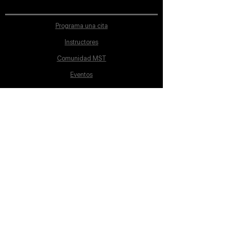
Programa una cita
Instructores
Comunidad MST
Eventos
Ubicación
Aviso de Privacidad
Proceso de inscripción
Políticas de pago
Política de Inclusión
Reglamento
Contacto