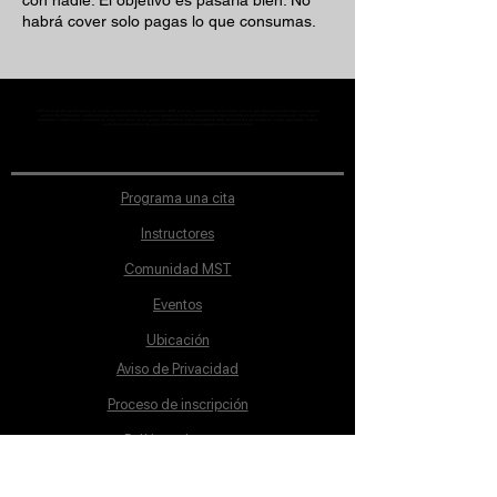
con nadie: El objetivo es pasarla bien. No
habrá cover solo pagas lo que consumas.
MST Concept Design Academy no cuenta con sucursales. Los profesores MST (únicos y acreditados como tales) son los que aparecen publicados en nuestra
sección de Profesores; cualquiera que se ostente como tal pero no aparezca en dicha sección será desconocido en automático por la escuela. Todos los
materiales académicos mostrados en clase, así como en los grupos académicos son propiedad de MST Concept Design Academy, están registrados ante la
autoridad correspondiente y por tanto está prohibida su reproducción parcial o total.
Programa una cita
Instructores
Comunidad MST
Eventos
Ubicación
Aviso de Privacidad
Proceso de inscripción
Políticas de pago
Política de Inclusión