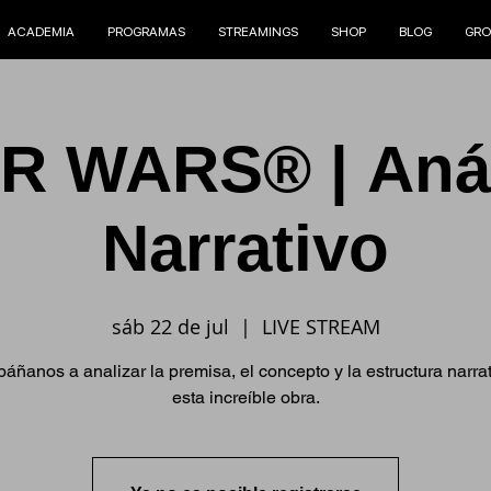
ACADEMIA
PROGRAMAS
STREAMINGS
SHOP
BLOG
GRO
R WARS® | Anál
Narrativo
sáb 22 de jul
  |  
LIVE STREAM
ñanos a analizar la premisa, el concepto y la estructura narra
esta increíble obra.