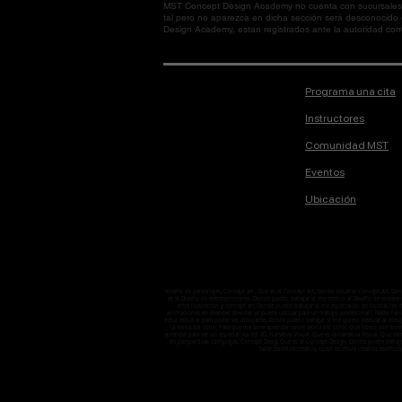
MST Concept Design Academy no cuenta con sucursales. L
tal pero no aparezca en dicha sección será desconocido
Design Academy, están registrados ante la autoridad corre
Programa una cita
Instructores
Comunidad MST
Eventos
Ubicación
diseño de personajes, Concept art , Que es el Concept Art, Donde estudiar Concept Art, D
es el Diseño de entretenimiento, Donde puedo trabajar si me dedico al Diseño de entretenimi
entre ilustración y concept art, Donde puedo trabajar si me especializo en ilustració
animaciones en Blender, Blender se puede utilizar para un trabajo profesional?, Matte Pain
debo estudiar para poder ser dibujante, Donde puedo trabajar si me quiero dedicar al dibuj
la teoría del color, Para que me sirve aprender sobre teoría del color, Qué libros son bu
aprender para ser un especialista del 3D, Narrativa Visual, Qué es la narrativa Visual, Que 
en perspectivas complejas, Concept Desig, Qué es el Concept Design, Donde puede trabaj
taller escritura creativa, curso escritura creativa, escritura