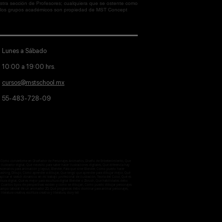
tra sección de Profesores; cualquiera que se ostente como
en los grupos académicos son propiedad de MST Concept
Lunes a Sábado
10:00 a 19:00 hrs.
cursos@mstschool.mx
55-483-728-09
aje, Como convertirme en Diseñador de Personajes Animados, Diseño de Entretenimiento, Que
lustrador digital, Qué necesito para saber hacer ilustraciones digitales, Que diferencia hay
 escenarios para animación y layout, Blender, Para que sirve Blender, Como puedo hacer
otobashing, Dibujo, Cómo aprender a dibujar, Que tengo que aprender para dibujar mejor, Qué
licar el sketch dinámico en mi trabajo profesional de ilustración, Teoria del Color, Qué es
ultura digital, Qué es mejor para escultura digital Blender o Zbrush, Que habilidades debo
ctiva, Cuantos tipos de perspectivas existen y como se dibujan, Como puedo dibujar personajes
 el campo laboral de un animador 2D, Qué programas debo dominar para animar personajes,
iteratura creativa, escritura creativa y literatura, story tell