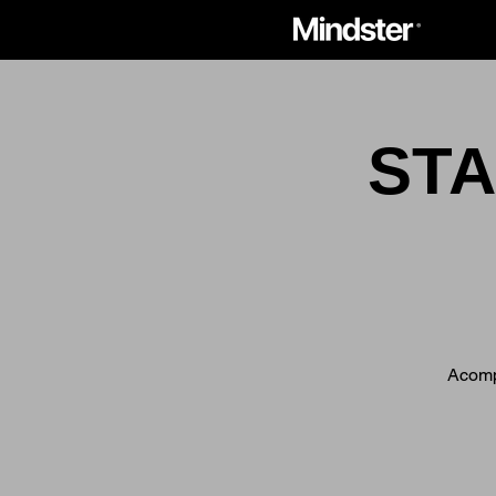
STA
Acompá