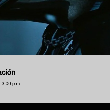
ación
– 3:00 p.m.