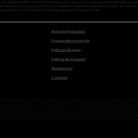
os profesores MST (únicos y acreditados como tales) son los que aparecen publicados en nues
 en automático por la escuela. Todos los materiales académicos mostrados en clase, así como 
spondiente y por tanto está prohibida su reproducción parcial o total.
Aviso de Privacidad
Proceso de inscripción
Políticas de pago
Política de Inclusión
Reglamento
Contacto
onde trabajan las personas que estudian Concept Art, Diseño de Personajes, Que es el Diseño de Personaje, Como se llama la carrera de Diseño de Person
ento, Si quiero hacer videojuegos puedo estudiar Diseño de entretenimiento , Ilustración Digital, Para qué sirve la ilustración, Qué estudiar si quiero ser i
n digital, Diseño de Escenarios para Animación, Que es un escenario de animación, Cómo hacer escenarios para animaciones, Que diferencia hay entre hacer
ting, Qué es el matte painting y para que sirve, Como hacer matte painting a nivel profesional, Cuales son las diferencias entre el mate painting y el ph
o, En qué carreras profesionales enseñan a dibujar, Sketch Dinámico, Qué es el sketch dinámico, Qué aplicaciones tiene el sketch dinámico, Como puedo ap
enos para aprender sobre teoría del color, Escultura Digital, Qué diferencia hay entre modelado 3D y escultura 3D, Qué programas son buenos para hacer esc
temas domina un especialista en narrativa visual, Qué relación tiene la narrativa visual con el storytelling, Perspectiva, Como aprender a dibujar en perspe
ar un Concept Designer, Qué diferencia existe entre un Concept Designer y un Concept Artist, Animación, Que debo aprender para poder animar, Cuál es
 creativa, storyteller, storytelling, story beginnings, story ideas generator, storytelling for children, storytelling script, taller escritura, redacción creativa, taller de l