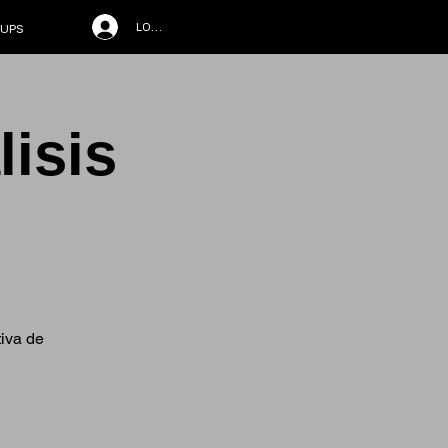
LOG IN
UPS
isis
tiva de