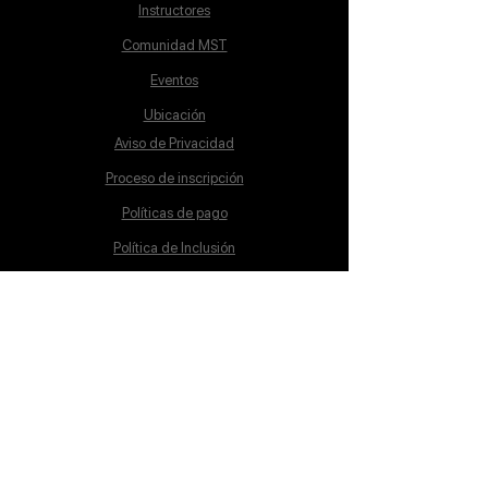
Instructores
Comunidad MST
Eventos
Ubicación
Aviso de Privacidad
Proceso de inscripción
Políticas de pago
Política de Inclusión
Reglamento
Contacto
Lunes a Sábado
10:00 a 19:00 hrs.