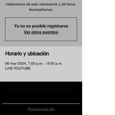
hablaremos de este interesante y útil tema.
Acompáñanos.
Ya no es posible registrarse
Ver otros eventos
Horario y ubicación
06 mar 2024, 7:00 p.m. – 9:00 p.m.
LIVE YOUTUBE
MST Concept Design Academy no cuenta con sucursales. Los profesores MST (únicos y acreditados como tales) son los que aparecen publicados en nuestra
sección de Profesores; cualquiera que se ostente como tal pero no aparezca en dicha sección será desconocido en automático por la escuela. Todos los
materiales académicos mostrados en clase, así como en los grupos académicos son propiedad de MST Concept Design Academy, están registrados ante la
autoridad correspondiente y por tanto está prohibida su reproducción parcial o total.
Programa una cita