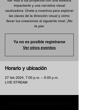
dar vida a tus proyectos con una estética
impactante y una narrativa visual
cautivadora. Únete a nosotros para explorar
las claves de la dirección visual y cómo
llevar tus creaciones al siguiente nivel. ¡No
te pier
Ya no es posible registrarse
Ver otros eventos
Horario y ubicación
27 feb 2024, 7:00 p.m. – 9:00 p.m.
LIVE STREAM
MST Concept Design Academy no cuenta con sucursales. Los profesores MST (únicos y acreditados como tales) son los que aparecen publicados en nuestra
sección de Profesores; cualquiera que se ostente como tal pero no aparezca en dicha sección será desconocido en automático por la escuela. Todos los
materiales académicos mostrados en clase, así como en los grupos académicos son propiedad de MST Concept Design Academy, están registrados ante la
autoridad correspondiente y por tanto está prohibida su reproducción parcial o total.