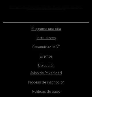
MST Concept Design Academy no cuenta con sucursales. Los profesores MST (únicos y acreditados como tales) son los que aparecen publicados en nuestra
sección de Profesores; cualquiera que se ostente como tal pero no aparezca en dicha sección será desconocido en automático por la escuela. Todos los
materiales académicos mostrados en clase, así como en los grupos académicos son propiedad de MST Concept Design Academy, están registrados ante la
autoridad correspondiente y por tanto está prohibida su reproducción parcial o total.
Programa una cita
Instructores
Comunidad MST
Eventos
Ubicación
Aviso de Privacidad
Proceso de inscripción
Políticas de pago
Política de Inclusión
Reglamento
Contacto