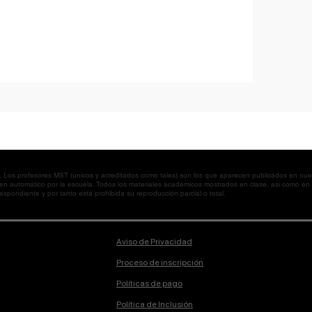
os profesores MST (únicos y acreditados como tales) son los que aparecen publicados en nues
 en automático por la escuela. Todos los materiales académicos mostrados en clase, así como 
spondiente y por tanto está prohibida su reproducción parcial o total.
Aviso de Privacidad
Proceso de inscripción
Políticas de pago
Política de Inclusión