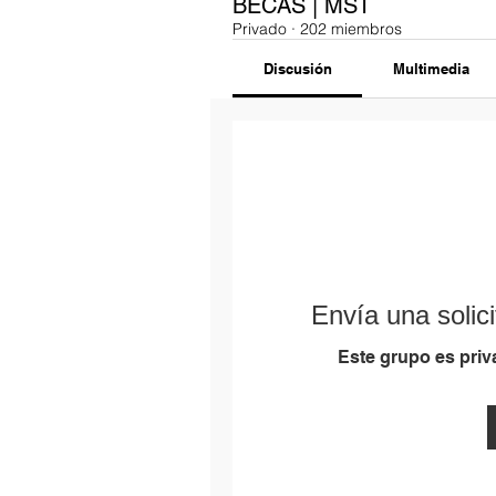
BECAS | MST
Privado
·
202 miembros
Discusión
Multimedia
Envía una solici
Este grupo es priva