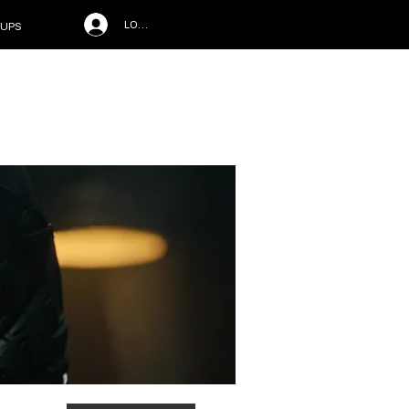
LOG IN
UPS