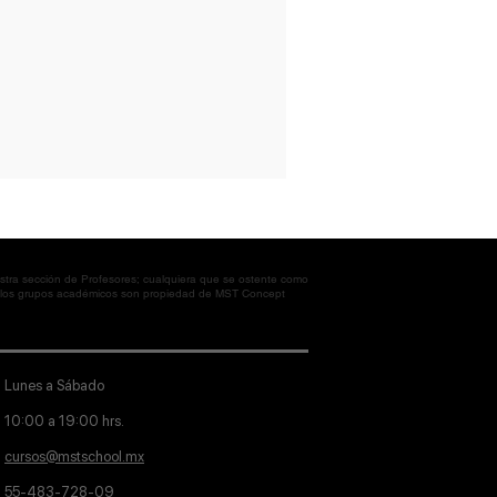
tra sección de Profesores; cualquiera que se ostente como
en los grupos académicos son propiedad de MST Concept
Lunes a Sábado
10:00 a 19:00 hrs.
cursos@mstschool.mx
55-483-728-09