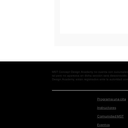
MST Concept Design Academy no cuenta con sucursales. L
tal pero no aparezca en dicha sección será desconocido
Design Academy, están registrados ante la autoridad corre
Programa una cita
Instructores
Comunidad MST
Eventos