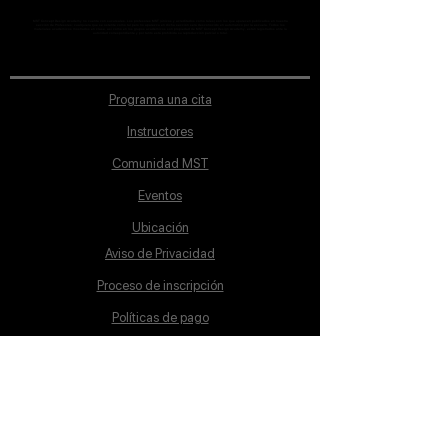
MST Concept Design Academy no cuenta con sucursales. Los profesores MST (únicos y acreditados como tales) son los que aparecen publicados en nuestra
sección de Profesores; cualquiera que se ostente como tal pero no aparezca en dicha sección será desconocido en automático por la escuela. Todos los
materiales académicos mostrados en clase, así como en los grupos académicos son propiedad de MST Concept Design Academy, están registrados ante la
autoridad correspondiente y por tanto está prohibida su reproducción parcial o total.
Programa una cita
Instructores
Comunidad MST
Eventos
Ubicación
Aviso de Privacidad
Proceso de inscripción
Políticas de pago
Política de Inclusión
Reglamento
Contacto