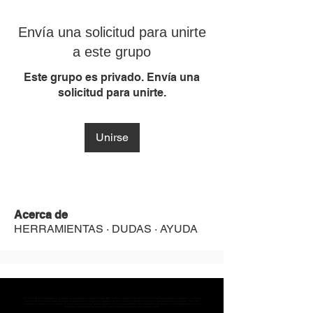
Envía una solicitud para unirte
a este grupo
Este grupo es privado. Envía una
solicitud para unirte.
Unirse
Acerca de
HERRAMIENTAS · DUDAS · AYUDA
MST Concept Design Academy no cuenta con sucursales. Los profesores MST (únicos y acreditados como tales) son los que aparecen publicados en nuestra
sección de Profesores; cualquiera que se ostente como tal pero no aparezca en dicha sección será desconocido en automático por la escuela. Todos los
materiales académicos mostrados en clase, así como en los grupos académicos son propiedad de MST Concept Design Academy, están registrados ante la
autoridad correspondiente y por tanto está prohibida su reproducción parcial o total.