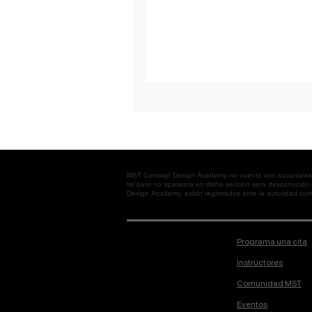
MST Concept Design Academy no cuenta con sucursales. L
tal pero no aparezca en dicha sección será desconocido
Design Academy, están registrados ante la autoridad corre
Programa una cita
Instructores
Comunidad MST
Eventos