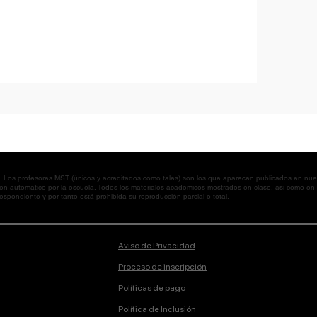
os profesores MST (únicos y acreditados como tales) son los que aparecen publicados en nues
 en automático por la escuela. Todos los materiales académicos mostrados en clase, así como 
spondiente y por tanto está prohibida su reproducción parcial o total.
Aviso de Privacidad
Proceso de inscripción
Políticas de pago
Política de Inclusión