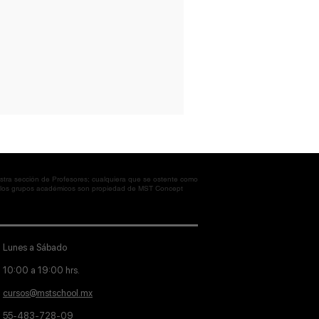
tra sección de Profesores; cualquiera que se ostente como
en los grupos académicos son propiedad de MST Concept
Lunes a Sábado
10:00 a 19:00 hrs.
cursos@mstschool.mx
55-483-728-09