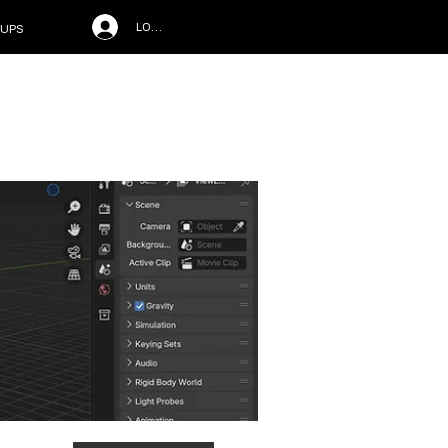
LOG IN
UPS