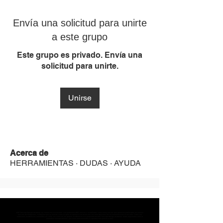
Envía una solicitud para unirte
a este grupo
Este grupo es privado. Envía una
solicitud para unirte.
Unirse
Acerca de
HERRAMIENTAS · DUDAS · AYUDA
MST Concept Design Academy no cuenta con sucursales. Los profesores MST (únicos y acreditados como tales) son los que aparecen publicados en nuestra
sección de Profesores; cualquiera que se ostente como tal pero no aparezca en dicha sección será desconocido en automático por la escuela. Todos los
materiales académicos mostrados en clase, así como en los grupos académicos son propiedad de MST Concept Design Academy, están registrados ante la
autoridad correspondiente y por tanto está prohibida su reproducción parcial o total.