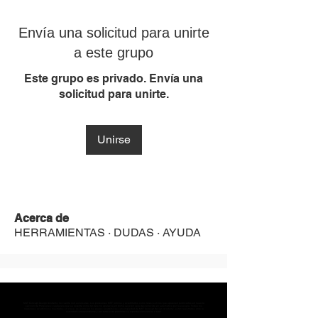
Envía una solicitud para unirte
a este grupo
Este grupo es privado. Envía una
solicitud para unirte.
Unirse
Acerca de
HERRAMIENTAS · DUDAS · AYUDA
MST Concept Design Academy no cuenta con sucursales. Los profesores MST (únicos y acreditados como tales) son los que aparecen publicados en nuestra
sección de Profesores; cualquiera que se ostente como tal pero no aparezca en dicha sección será desconocido en automático por la escuela. Todos los
materiales académicos mostrados en clase, así como en los grupos académicos son propiedad de MST Concept Design Academy, están registrados ante la
autoridad correspondiente y por tanto está prohibida su reproducción parcial o total.