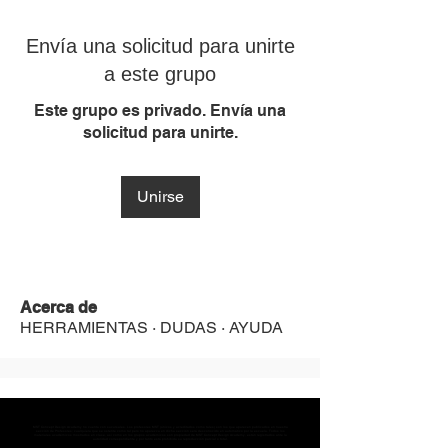
Envía una solicitud para unirte
a este grupo
Este grupo es privado. Envía una
solicitud para unirte.
Unirse
Acerca de
HERRAMIENTAS · DUDAS · AYUDA
MST Concept Design Academy no cuenta con sucursales. Los profesores MST (únicos y acreditados como tales) son los que aparecen publicados en nuestra
sección de Profesores; cualquiera que se ostente como tal pero no aparezca en dicha sección será desconocido en automático por la escuela. Todos los
materiales académicos mostrados en clase, así como en los grupos académicos son propiedad de MST Concept Design Academy, están registrados ante la
autoridad correspondiente y por tanto está prohibida su reproducción parcial o total.