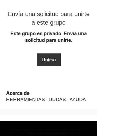
Envía una solicitud para unirte
a este grupo
Este grupo es privado. Envía una
solicitud para unirte.
Unirse
Acerca de
HERRAMIENTAS · DUDAS · AYUDA
MST Concept Design Academy no cuenta con sucursales. Los profesores MST (únicos y acreditados como tales) son los que aparecen publicados en nuestra
sección de Profesores; cualquiera que se ostente como tal pero no aparezca en dicha sección será desconocido en automático por la escuela. Todos los
materiales académicos mostrados en clase, así como en los grupos académicos son propiedad de MST Concept Design Academy, están registrados ante la
autoridad correspondiente y por tanto está prohibida su reproducción parcial o total.