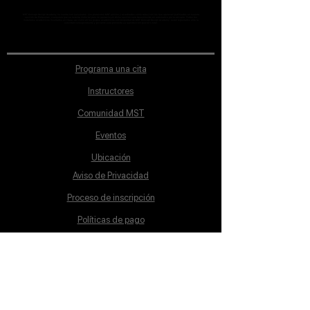
MST Concept Design Academy no cuenta con sucursales. Los profesores MST (únicos y acreditados como tales) son los que aparecen publicados en nuestra
sección de Profesores; cualquiera que se ostente como tal pero no aparezca en dicha sección será desconocido en automático por la escuela. Todos los
materiales académicos mostrados en clase, así como en los grupos académicos son propiedad de MST Concept Design Academy, están registrados ante la
autoridad correspondiente y por tanto está prohibida su reproducción parcial o total.
Programa una cita
Instructores
Comunidad MST
Eventos
Ubicación
Aviso de Privacidad
Proceso de inscripción
Políticas de pago
Política de Inclusión
Reglamento
Contacto