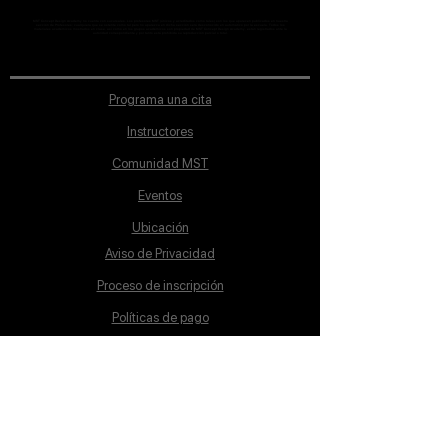
MST Concept Design Academy no cuenta con sucursales. Los profesores MST (únicos y acreditados como tales) son los que aparecen publicados en nuestra
sección de Profesores; cualquiera que se ostente como tal pero no aparezca en dicha sección será desconocido en automático por la escuela. Todos los
materiales académicos mostrados en clase, así como en los grupos académicos son propiedad de MST Concept Design Academy, están registrados ante la
autoridad correspondiente y por tanto está prohibida su reproducción parcial o total.
Programa una cita
Instructores
Comunidad MST
Eventos
Ubicación
Aviso de Privacidad
Proceso de inscripción
Políticas de pago
Política de Inclusión
Reglamento
Contacto