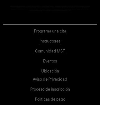
MST Concept Design Academy no cuenta con sucursales. Los profesores MST (únicos y acreditados como tales) son los que aparecen publicados en nuestra
sección de Profesores; cualquiera que se ostente como tal pero no aparezca en dicha sección será desconocido en automático por la escuela. Todos los
materiales académicos mostrados en clase, así como en los grupos académicos son propiedad de MST Concept Design Academy, están registrados ante la
autoridad correspondiente y por tanto está prohibida su reproducción parcial o total.
Programa una cita
Instructores
Comunidad MST
Eventos
Ubicación
Aviso de Privacidad
Proceso de inscripción
Políticas de pago
Política de Inclusión
Reglamento
Contacto