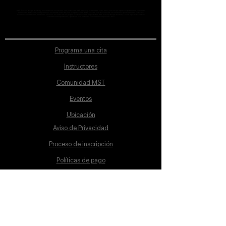
MST Concept Design Academy no cuenta con sucursales. Los profesores MST (únicos y acreditados como tales) son los que aparecen publicados en nuestra
sección de Profesores; cualquiera que se ostente como tal pero no aparezca en dicha sección será desconocido en automático por la escuela. Todos los
materiales académicos mostrados en clase, así como en los grupos académicos son propiedad de MST Concept Design Academy, están registrados ante la
autoridad correspondiente y por tanto está prohibida su reproducción parcial o total.
Programa una cita
Instructores
Comunidad MST
Eventos
Ubicación
Aviso de Privacidad
Proceso de inscripción
Políticas de pago
Política de Inclusión
Reglamento
Contacto