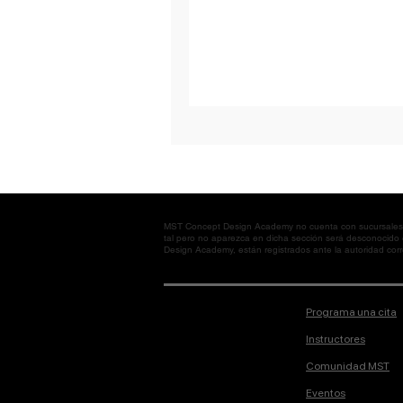
MST Concept Design Academy no cuenta con sucursales. L
tal pero no aparezca en dicha sección será desconocido
Design Academy, están registrados ante la autoridad corre
Programa una cita
Instructores
Comunidad MST
Eventos