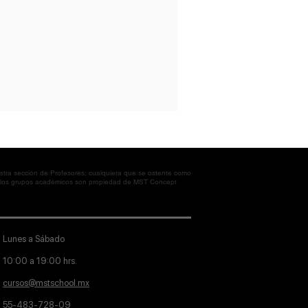
tra sección de Profesores; cualquiera que se ostente como
en los grupos académicos son propiedad de MST Concept
Lunes a Sábado
10:00 a 19:00 hrs.
cursos@mstschool.mx
55-483-728-09