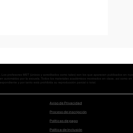
os profesores MST (únicos y acreditados como tales) son los que aparecen publicados en nues
 en automático por la escuela. Todos los materiales académicos mostrados en clase, así como 
spondiente y por tanto está prohibida su reproducción parcial o total.
Aviso de Privacidad
Proceso de inscripción
Políticas de pago
Política de Inclusión