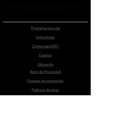
MST Concept Design Academy no cuenta con sucursales. Los profesores MST (únicos y acreditados como tales) son los que aparecen publicados en nuestra
sección de Profesores; cualquiera que se ostente como tal pero no aparezca en dicha sección será desconocido en automático por la escuela. Todos los
materiales académicos mostrados en clase, así como en los grupos académicos son propiedad de MST Concept Design Academy, están registrados ante la
autoridad correspondiente y por tanto está prohibida su reproducción parcial o total.
Programa una cita
Instructores
Comunidad MST
Eventos
Ubicación
Aviso de Privacidad
Proceso de inscripción
Políticas de pago
Política de Inclusión
Reglamento
Contacto