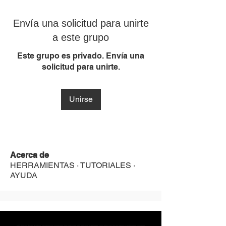
Envía una solicitud para unirte
a este grupo
Este grupo es privado. Envía una
solicitud para unirte.
Unirse
Acerca de
HERRAMIENTAS · TUTORIALES ·
AYUDA
MST Concept Design Academy no cuenta con sucursales. Los profesores MST (únicos y acreditados como tales) son los que aparecen publicados en nuestra