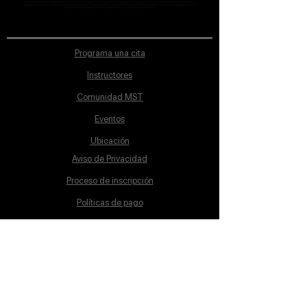
sección de Profesores; cualquiera que se ostente como tal pero no aparezca en dicha sección será desconocido en automático por la escuela. Todos los
materiales académicos mostrados en clase, así como en los grupos académicos son propiedad de MST Concept Design Academy, están registrados ante la
autoridad correspondiente y por tanto está prohibida su reproducción parcial o total.
Programa una cita
Instructores
Comunidad MST
Eventos
Ubicación
Aviso de Privacidad
Proceso de inscripción
Políticas de pago
Política de Inclusión
Reglamento
Contacto