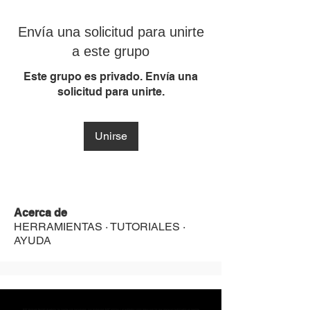
Envía una solicitud para unirte
a este grupo
Este grupo es privado. Envía una
solicitud para unirte.
Unirse
Acerca de
HERRAMIENTAS · TUTORIALES ·
AYUDA
MST Concept Design Academy no cuenta con sucursales. Los profesores MST (únicos y acreditados como tales) son los que aparecen publicados en nuestra