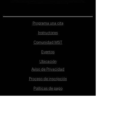
sección de Profesores; cualquiera que se ostente como tal pero no aparezca en dicha sección será desconocido en automático por la escuela. Todos los
materiales académicos mostrados en clase, así como en los grupos académicos son propiedad de MST Concept Design Academy, están registrados ante la
autoridad correspondiente y por tanto está prohibida su reproducción parcial o total.
Programa una cita
Instructores
Comunidad MST
Eventos
Ubicación
Aviso de Privacidad
Proceso de inscripción
Políticas de pago
Política de Inclusión
Reglamento
Contacto